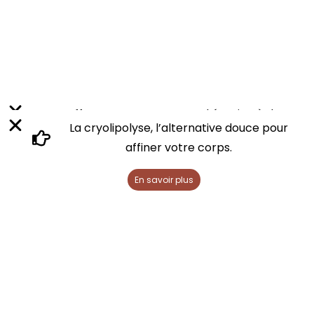
Offrez-vous un moment d’évasion à deux
La cryolipolyse, l’alternative douce pour
- Découvrez nos soins duo
affiner votre corps.
J’en profite
En savoir plus